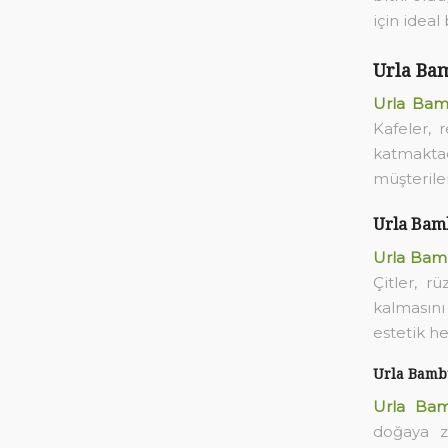
için ideal
Urla Bam
Urla Bam
Kafeler, 
katmakta
müşterile
Urla Bamb
Urla Bamb
Çitler, rü
kalmasın
estetik h
Urla Bambu
Urla Bam
doğaya z