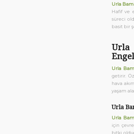
Urla Bamb
Hafif ve e
süreci ol
basit bir 
Urla
Enge
Urla Bam
getirir. Ö
hava akıml
yaşam ala
Urla Ba
Urla Bam
için çevr
bitki old