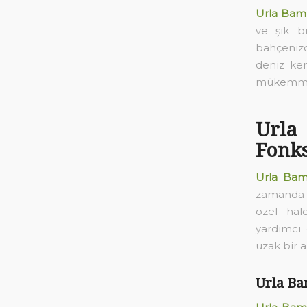
Urla Bamb
ve şık b
bahçenizd
deniz ken
mükemmel 
Urla
Fonks
Urla Bam
zamanda b
özel hal
yardımcı 
uzak bir a
Urla Ba