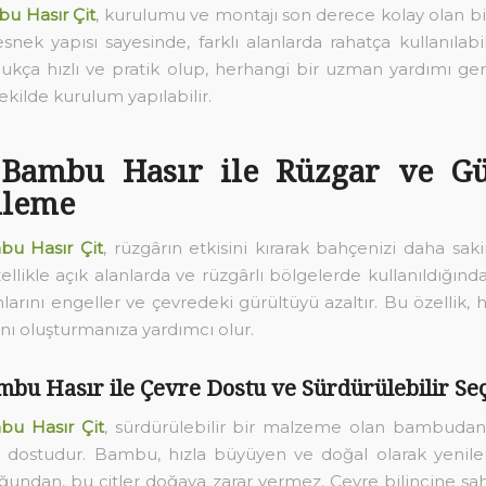
u Hasır Çit
, kurulumu ve montajı son derece kolay olan bi
snek yapısı sayesinde, farklı alanlarda rahatça kullanılabi
dukça hızlı ve pratik olup, herhangi bir uzman yardımı 
şekilde kurulum yapılabilir.
 Bambu Hasır ile Rüzgar ve Gü
lleme
bu Hasır Çit
, rüzgârın etkisini kırarak bahçenizi daha saki
zellikle açık alanlarda ve rüzgârlı bölgelerde kullanıldığında
arını engeller ve çevredeki gürültüyü azaltır. Bu özellik, 
nı oluşturmanıza yardımcı olur.
mbu Hasır ile Çevre Dostu ve Sürdürülebilir Se
bu Hasır Çit
, sürdürülebilir bir malzeme olan bambudan 
e dostudur. Bambu, hızla büyüyen ve doğal olarak yenilen
uğundan, bu çitler doğaya zarar vermez. Çevre bilincine sah