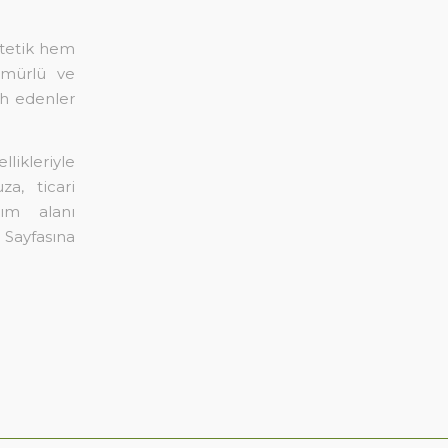
stetik hem
ömürlü ve
ih edenler
llikleriyle
a, ticari
ım alanı
Sayfasına