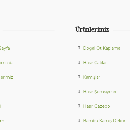
Ürünlerimiz
Sayfa
Doğal Ot Kaplama
ımızda
Hasır Çatılar
lerimiz
Kamışlar
Hasır Şemsiyeler
i
Hasır Gazebo
şim
Bambu Kamış Dekor