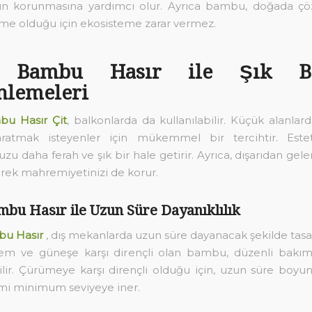
rın korunmasına yardımcı olur. Ayrıca bambu, doğada çö
me olduğu için ekosisteme zarar vermez.
a Bambu Hasır ile Şık Ba
nlemeleri
bu Hasır Çit
, balkonlarda da kullanılabilir. Küçük alanlar
ratmak isteyenler için mükemmel bir tercihtir. Esteti
u daha ferah ve şık bir hale getirir. Ayrıca, dışarıdan gele
rek mahremiyetinizi de korur.
mbu Hasır ile Uzun Süre Dayanıklılık
bu Hasır
, dış mekanlarda uzun süre dayanacak şekilde tasar
m ve güneşe karşı dirençli olan bambu, düzenli bakıml
bilir. Çürümeye karşı dirençli olduğu için, uzun süre boy
mi minimum seviyeye iner.