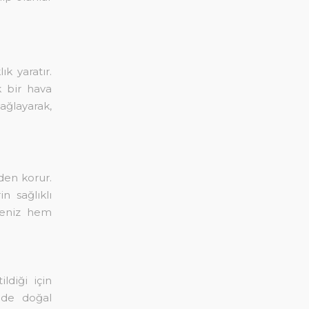
ık yaratır.
k bir hava
ğlayarak,
rden korur.
in sağlıklı
çeniz hem
ldiği için
nde doğal