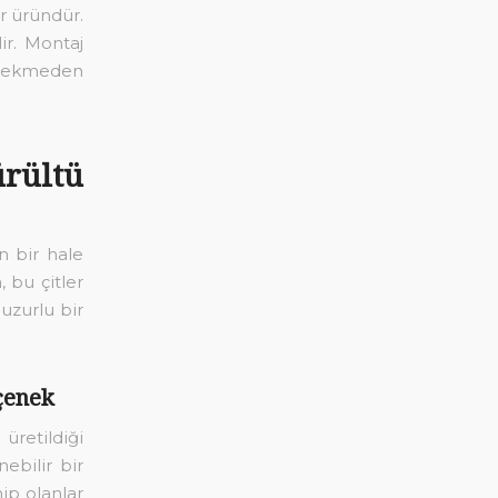
r üründür.
lir. Montaj
gerekmeden
rültü
n bir hale
, bu çitler
huzurlu bir
çenek
üretildiği
ebilir bir
ip olanlar