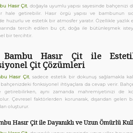
u Hasır Çit
, doğayla uyumlu yapısı sayesinde bahçenizi 
ir hale getirebilir. Hasır örgü yapısı ve bambunun sıc
e huzurlu ve estetik bir atmosfer yaratır. Özellikle yazlık 
arında tercih edilen bu çit, doğa ile bütünleşmek istey
bir tercihtir.
 Bambu Hasır Çit ile Estet
iyonel Çit Çözümleri
bu Hasır Çit
, sadece estetik bir dokunuş sağlamakla ka
ahçenizdeki fonksiyonel ihtiyaçlara da cevap verir. Bahç
e getirebilirken, aynı zamanda mahremiyetinizi de k
olur. Çevresel faktörlerden korunarak, dışarıdan gelen b
lan oluşturur.
mbu Hasır Çit ile Dayanıklı ve Uzun Ömürlü Kul