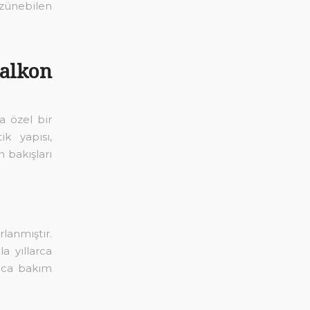
zünebilen
lkon
da özel bir
k yapısı,
n bakışları
lanmıştır.
a yıllarca
unca bakım