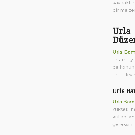
kaynakla
bir malze
Url
Düze
Urla Bam
ortam ya
balkonunuz
engelleye
Urla Ba
Urla Bam
Yüksek ne
kullanıla
gereksini