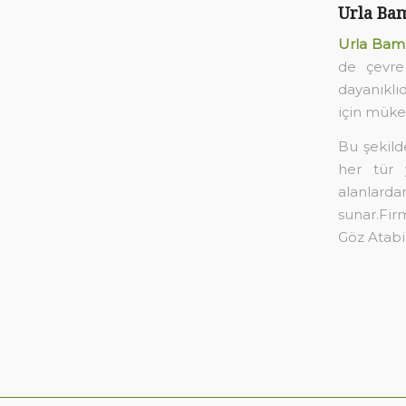
Urla Bam
Urla Bam
de çevre
dayanıklı
için mükem
Bu şekil
her tür 
alanlar
sunar.Fir
Göz Atabil