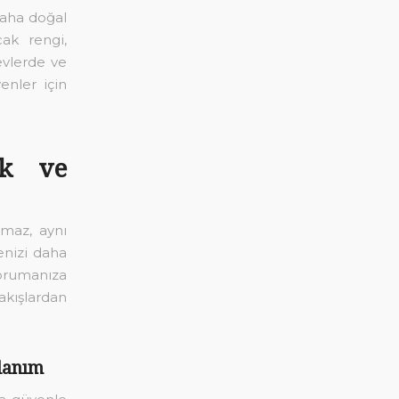
daha doğal
ak rengi,
evlerde ve
enler için
ik ve
lmaz, aynı
enizi daha
orumanıza
akışlardan
lanım