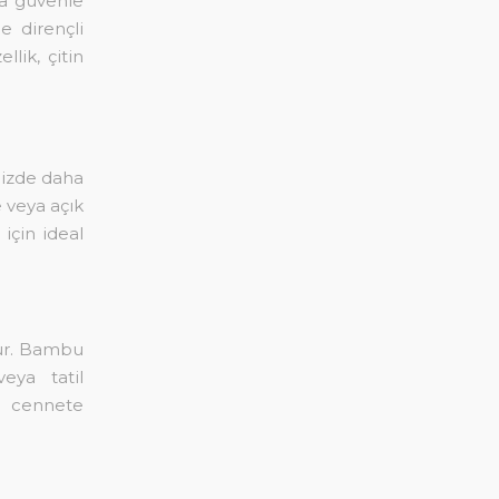
ca güvenle
e dirençli
lik, çitin
nizde daha
e veya açık
için ideal
lur. Bambu
eya tatil
r cennete