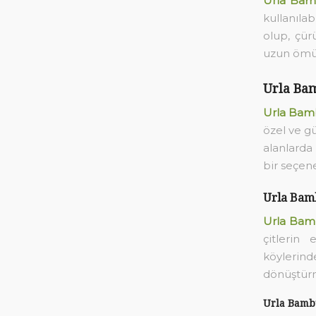
Urla Bam
kullanıla
olup, çür
uzun ömür
Urla Bam
Urla Bamb
özel ve gü
alanlarda
bir seçene
Urla Bamb
Urla Bamb
çitlerin
köylerin
dönüştürm
Urla Bamb