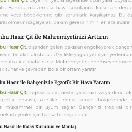
bu Hasır Çit
, dayanıklı yapısı sayesinde uzun yıllar boyun
bilir. Bambu malzemesi, hava koşullarına karşı son derec
üme veya böceklenme gibi sorunlarla karşılaşmaz. Bu özel
lü olmasını sağlayarak, bakım gereksinimini en aza indirir.
bu Hasır Çit ile Mahremiyetinizi Arttırın
u Hasır Çit
, dışarıdan gelen bakışları engelleyerek bahçe
venli bir alan oluşturur. Özellikle yoğun yerleşim yerlerind
 rahatça kullanabilirsiniz. Mahremiyetini önemseyen kişiler 
k sunar ve çevreden izole bir ortam yaratır.
u Hasır ile Bahçenizde Egzotik Bir Hava Yaratın
u Hasır Çit
, tropikal bir atmosfer yaratmanıza yardımcı o
 egzotik dokusu, özellikle deniz kenarı bölgelerinde v
de mükemmel bir uyum sağlar. Bahçenizi tropikal bi
ek isteyenler için harika bir seçenektir.
u Hasır ile Kolay Kurulum ve Montaj