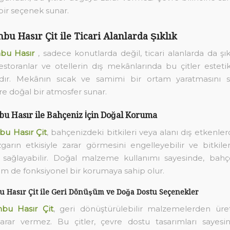
 bir seçenek sunar.
bu Hasır Çit ile Ticari Alanlarda Şıklık
bu Hasır
, sadece konutlarda değil, ticari alanlarda da şıkl
restoranlar ve otellerin dış mekânlarında bu çitler esteti
dır. Mekânın sıcak ve samimi bir ortam yaratmasını sa
re doğal bir atmosfer sunar.
u Hasır ile Bahçeniz İçin Doğal Koruma
u Hasır Çit
, bahçenizdeki bitkileri veya alanı dış etkenle
zgarın etkisiyle zarar görmesini engelleyebilir ve bitkiler
ı sağlayabilir. Doğal malzeme kullanımı sayesinde, bah
em de fonksiyonel bir korumaya sahip olur.
 Hasır Çit ile Geri Dönüşüm ve Doğa Dostu Seçenekler
bu Hasır Çit
, geri dönüştürülebilir malzemelerden üreti
arar vermez. Bu çitler, çevre dostu tasarımları sayesi