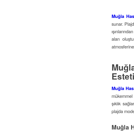
Muğla Has
sunar. Plajd
ışınlarında
alan oluşt
atmosferine
Muğl
Este
Muğla Hası
mükemmel b
şıklık sağla
plajda mode
Muğla H