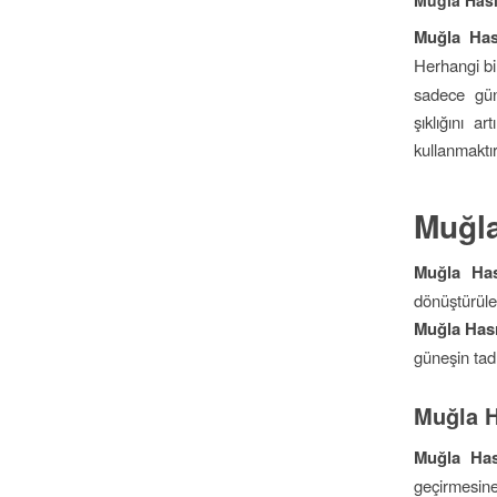
Muğla Has
Herhangi bir
sadece gün
şıklığını a
kullanmaktır
Muğla
Muğla Has
dönüştürüle
Muğla Hası
güneşin tadı
Muğla H
Muğla Has
geçirmesine