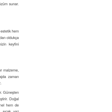
çözüm sunar.
m estetik hem
ndan oldukça
izin keyfini
sır malzeme,
Plajda zaman
.
dür. Güneşten
tirir. Doğal
onel hem de
e, sıcak yaz