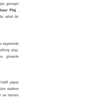
iye, güneşin
asır Plaj
,
da rahat bir
sı sayesinde
tilmiş olup,
nca güvenle
Hafif yapısı
size sadece
lir ve hemen