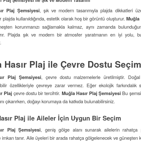
ır Plaj Şemsiyesi
, şık ve modern tasarımıyla plajda dikkatleri üz
 plajda kullanıldığında, estetik olarak hoş bir görüntü oluşturur.
Muğla 
eşten korunmanızı sağlamakla kalmaz, aynı zamanda bulunduğu
rtırır. Plajda şık ve modern bir atmosfer yaratmanın en iyi yolu, 
.
 Hasır Plaj ile Çevre Dostu Seçi
ır Plaj Şemsiyesi
, çevre dostu malzemelerle üretilmiştir. Doğal
bilir özellikleriyle çevreye zarar vermez. Eğer ekolojik farkındalık s
r Plaj
çevre dostu bir tercihtir.
Muğla Hasır Plaj Şemsiyesi
Bu şemsiy
nı çıkarırken, doğayı korumaya da katkıda bulunabilirsiniz.
asır Plaj ile Aileler İçin Uygun Bir Seçim
ır Plaj Şemsiyesi
, geniş gölge alanı sunarak ailelerin rahatça 
 imkan tanır. Aile üyeleri bir arada rahatça gölgelenecek ve güneşten k