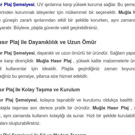
r Plaj Şemsiyesi
, UV ışınlarına karşı yüksek koruma sağlar. Bu şems
ilerinden korunmak isteyenler için mükemmel bir seçenektir.
Muğla H
güneşin zararlı ışınlarından etkili bir şekilde korurken, aynı zaman
yaratır. Böylece, plajda güvenle vakit geçirebilirsiniz.
sır Plaj ile Dayanıklılık ve Uzun Ömür
r Plaj Şemsiyesi
, dayanıklı ve uzun ömürlü bir üründür. Sağlam yapı
e karşı dirençlidir.
Muğla Hasır Plaj
, yüksek kalite malzemelerle üre
i kullanımlar için idealdir. Plajda geçirdiğiniz zaman boyu
eğiniz bu şemsiye, yıllarca size hizmet edebilir.
ır Plaj ile Kolay Taşıma ve Kurulum
ır Plaj Şemsiyesi
, kolayca taşınabilir ve kurulumu oldukça basittir. 
plajda taşıması son derece pratik bir üründür.
Muğla Hasır Plaj
, 
l, aynı zamanda kullanım kolaylığı da sunar. Hızlı bir şekilde kurulabi
anı oluşturabilirsiniz.
r Plaj Şemsiyesi ile Şık ve Modern Tasarım