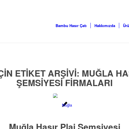
Bambu Hasır Çatı
Hakkımızda
Ürü
ÇIN ETIKET ARŞIVI:
MUĞLA HA
ŞEMSIYESI FIRMALARI
Muğla Hasır Plaj Şemsiyesi