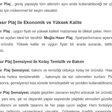
ır Plaj
, geniş yapısıyla tüm ailenizin aynı anda kullanabileceği bir 
riniz için mükemmel bir seçim olacaktır.
sır Plaj ile Ekonomik ve Yüksek Kalite
r Plaj
, uygun fiyatı ve yüksek kaliteli malzemesi ile dikkat çeker. He
el açıdan ideal bir tercihtir.
Muğla Hasır Plaj
, fiyat/performans açısı
 üründür. Yüksek kalite ve uygun fiyatı bir arada sunarak, tatilin
niz.
ır Plaj Şemsiyesi ile Kolay Temizlik ve Bakım
r Plaj Şemsiyesi
, bakımı ve temizliği oldukça kolay bir üründür. Ha
la hızlıca temizlenebilir. , bakımıyla da sizi zahmetten kurtarır. 
sonra, şemsiyenizi kısa sürede temizleyebilir ve yeniden kullanabilirsiniz
r Plaj Şemsiyesi
, plajda geçirilen zamanın keyfini artıracak bir ürün
yanı sıra, şık ve dayanıklı yapısı sayesinde plajdaki atmosferi güzelleş
llanımı ve estetik tasarımı ile her plaja uyum sağlar. Hem fonksiy
an tatilinizin vazgeçilmezi olacaktır. Gölgeleme özelliği sayesind