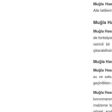
Muğla Has
Aile tatille
Muğla Ha
Muğla Hası
de fonksiyon
verimli bir
çıkarabilirsi
Muğla Has
Muğla Hası
su ve sabun
geçirdikten 
Muğla Hası
korunmanın 
malzeme ku
görsel açıd