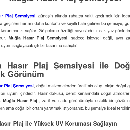
ır Plaj Şemsiyesi
, güneşin altında rahatça vakit geçirmek için ide
a geçirilen her anı daha konforlu ve keyifli hale getiren bu şemsiye, gü
n korunmanızı sağlar. Gölgeleme özelliği sayesinde, sıcak yaz günlerin
urur.
Muğla Hasır Plaj Şemsiyesi
, sadece işlevsel değil, aynı z
 uyum sağlayacak şık bir tasarıma sahiptir.
a Hasır Plaj Şemsiyesi ile Doğ
tik Görünüm
r Plaj Şemsiyesi
, doğal malzemelerden üretilmiş olup, plajın doğal gü
ir uyum içindedir. Hasır dokusu, deniz kenarındaki doğal atmosfe
r.
Muğla Hasır Plaj
, zarif ve sade görünümüyle estetik bir çözüm
rn ama doğal bir ortam yaratmak istiyorsanız, bu şemsiye ideal tercihini
asır Plaj ile Yüksek UV Koruması Sağlayın