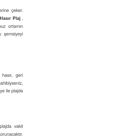
erine çeker.
Hasır Plaj
,
nuz ortamın
bu şemsiyeyi
m
 hasır, geri
ahibiyseniz,
e ile plajda
plajda vakit
orunacaktır.