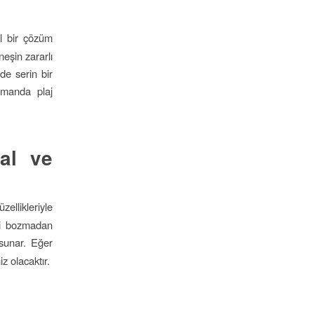
al bir çözüm
neşin zararlı
de serin bir
amanda plaj
al ve
zellikleriyle
ri bozmadan
 sunar. Eğer
z olacaktır.