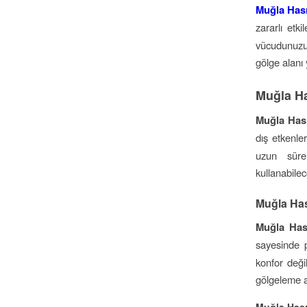
Muğla Hası
zararlı etk
vücudunuzu 
gölge alanı 
Muğla Ha
Muğla Hası
dış etkenler
uzun sürel
kullanabilec
Muğla Has
Muğla Has
sayesinde 
konfor deği
gölgeleme al
Muğla Hası