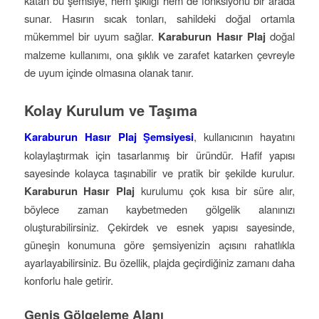
katan bu şemsiye, hem şıklığı hem de fonksiyonu bir arada
sunar. Hasırın sıcak tonları, sahildeki doğal ortamla
mükemmel bir uyum sağlar.
Karaburun Hasır Plaj
doğal
malzeme kullanımı, ona şıklık ve zarafet katarken çevreyle
de uyum içinde olmasına olanak tanır.
Kolay Kurulum ve Taşıma
Karaburun Hasır Plaj Şemsiyesi
, kullanıcının hayatını
kolaylaştırmak için tasarlanmış bir üründür. Hafif yapısı
sayesinde kolayca taşınabilir ve pratik bir şekilde kurulur.
Karaburun Hasır Plaj
kurulumu çok kısa bir süre alır,
böylece zaman kaybetmeden gölgelik alanınızı
oluşturabilirsiniz. Çekirdek ve esnek yapısı sayesinde,
güneşin konumuna göre şemsiyenizin açısını rahatlıkla
ayarlayabilirsiniz. Bu özellik, plajda geçirdiğiniz zamanı daha
konforlu hale getirir.
Geniş Gölgeleme Alanı