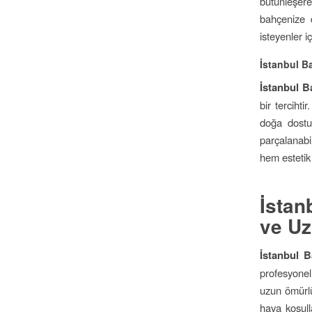
bütünleşer
bahçenize 
isteyenler 
İstanbul Ba
İstanbul B
bir terciht
doğa dostu
parçalanabi
hem estetik 
İstan
ve Uz
İstanbul 
profesyonel
uzun ömürlü 
hava koşull