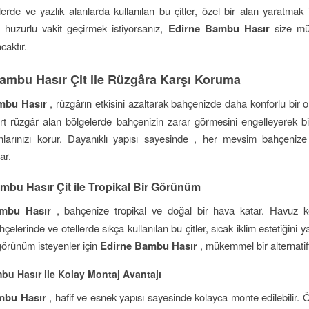
erde ve yazlık alanlarda kullanılan bu çitler, özel bir alan yaratmak i
huzurlu vakit geçirmek istiyorsanız,
Edirne Bambu Hasır
size m
aktır.
ambu Hasır Çit ile Rüzgâra Karşı Koruma
mbu Hasır
, rüzgârın etkisini azaltarak bahçenizde daha konforlu bir o
ert rüzgâr alan bölgelerde bahçenizin zarar görmesini engelleyerek bitk
larınızı korur. Dayanıklı yapısı sayesinde , her mevsim bahçenize
ar.
mbu Hasır Çit ile Tropikal Bir Görünüm
ambu Hasır
, bahçenize tropikal ve doğal bir hava katar. Havuz k
çelerinde ve otellerde sıkça kullanılan bu çitler, sıcak iklim estetiğini y
 görünüm isteyenler için
Edirne Bambu Hasır
, mükemmel bir alternatift
bu Hasır ile Kolay Montaj Avantajı
mbu Hasır
, hafif ve esnek yapısı sayesinde kolayca monte edilebilir. 