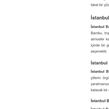
ideal bir çö
İstanbu
İstanbul B
Bambu, trop
atmosfer ka
içinde bir 
seçenektir.
İstanbul
İstanbul 
çitlerin ör
yaratmanız
katacak bir
İstanbul 