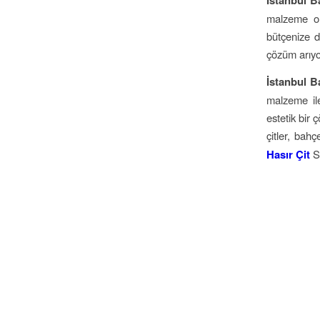
İstanbul B
malzeme ol
bütçenize d
çözüm arıyo
İstanbul 
malzeme il
estetik bir
çitler, bah
Hasır Çit
Sa