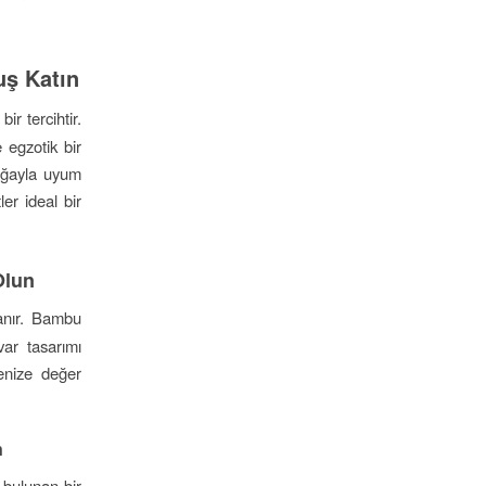
uş Katın
r tercihtir.
 egzotik bir
doğayla uyum
er ideal bir
Olun
anır. Bambu
var tasarımı
enize değer
n
 bulunan bir