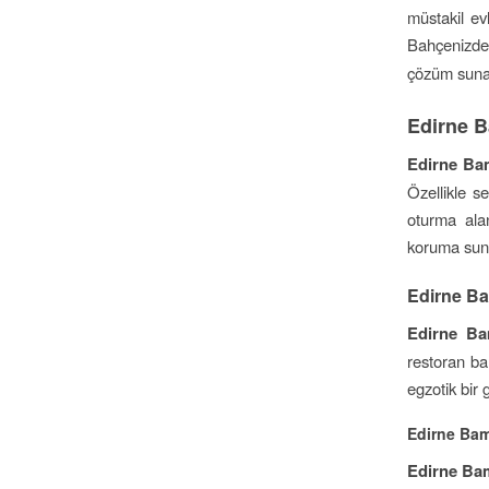
müstakil evl
Bahçenizde 
çözüm sunac
Edirne B
Edirne Ba
Özellikle s
oturma alan
koruma sun
Edirne Ba
Edirne B
restoran bah
egzotik bir
Edirne Bam
Edirne Ba