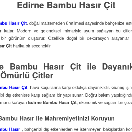
Edirne Bambu Hasır Çit
mbu Hasır Çit
, doğal malzemeden üretilmesi sayesinde bahçenize este
er katar. Modern ve geleneksel mimariyle uyum sağlayan bu çitler,
 bir görünüm oluşturur. Özellikle doğal bir dekorasyon arayanlar
ır Çit
harika bir seçenektir.
ne Bambu Hasır Çit ile Dayanık
Ömürlü Çitler
mbu Hasır Çit
, hava koşullarına karşı oldukça dayanıklıdır. Güneş ışı
ibi dış etkenlere karşı sağlam bir yapı sunar. Doğru bakım yapıldığında
rmunu koruyan
Edirne Bambu Hasır Çit
, ekonomik ve sağlam bir çöz
Bambu Hasır ile Mahremiyetinizi Koruyun
mbu Hasır
, bahçenizi dış etkenlerden ve istenmeyen bakışlardan koru