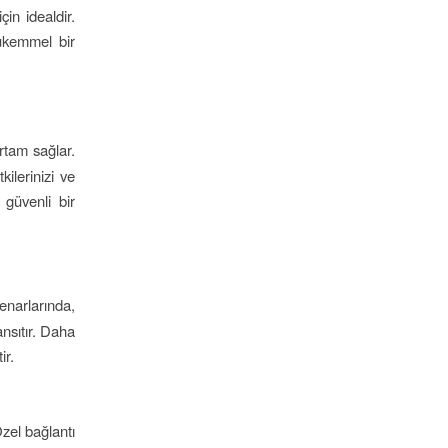
çin idealdir.
ükemmel bir
rtam sağlar.
ilerinizi ve
 güvenli bir
enarlarında,
ansıtır. Daha
ir.
Özel bağlantı