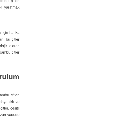
mbu çitler,
er yaratmak
r için harika
n, bu çitler
ojik olarak
bambu çitler
urulum
ambu çitler,
dayanıklı ve
tler, çeşitli
 uzun vadede