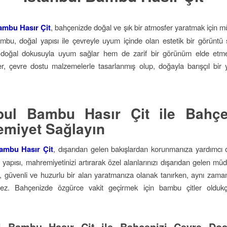
ambu Hasır Çit
, bahçenizde doğal ve şık bir atmosfer yaratmak için 
Bambu, doğal yapısı ile çevreyle uyum içinde olan estetik bir görünt
 doğal dokusuyla uyum sağlar hem de zarif bir görünüm elde etmen
r, çevre dostu malzemelerle tasarlanmış olup, doğayla barışçıl bir
nbul Bambu Hasır Çit ile Bahçe
miyet Sağlayın
Bambu Hasır Çit
, dışarıdan gelen bakışlardan korunmanıza yardımcı
ü yapısı, mahremiyetinizi artırarak özel alanlarınızı dışarıdan gelen m
er, güvenli ve huzurlu bir alan yaratmanıza olanak tanırken, aynı zam
ez. Bahçenizde özgürce vakit geçirmek için bambu çitler oldukç
ul Bambu Hasır Çit ile Bahçenizi Çevre Dos