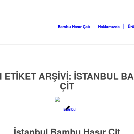
Bambu Hasır Çatı
Hakkımızda
Ürü
 ETIKET ARŞIVI:
İSTANBUL B
ÇIT
İstanbul Bambu Hasır Çit