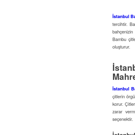
İstanbul B
tercihtir. 
bahçenizin
Bambu çitle
oluşturur.
İsta
Mahre
İstanbul 
çitlerin örg
korur. Çitl
zarar verm
seçenektir.
İstanb