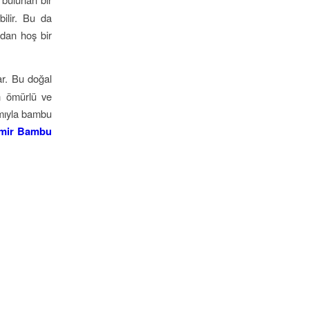
ilir. Bu da
ıdan hoş bir
ar. Bu doğal
n ömürlü ve
ımıyla bambu
zmir Bambu