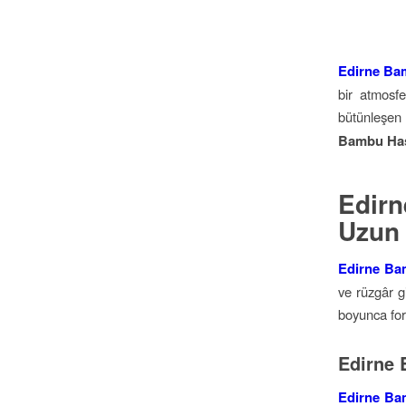
Edirne Ba
bir atmosf
bütünleşen
Bambu Has
Edir
Uzun 
Edirne Ba
ve rüzgâr g
boyunca fo
Edirne 
Edirne Ba