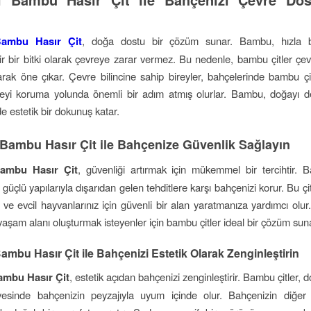
Bambu Hasır Çit
, doğa dostu bir çözüm sunar. Bambu, hızla 
lir bir bitki olarak çevreye zarar vermez. Bu nedenle, bambu çitler çev
rak öne çıkar. Çevre bilincine sahip bireyler, bahçelerinde bambu çi
eyi koruma yolunda önemli bir adım atmış olurlar. Bambu, doğayı de
e estetik bir dokunuş katar.
 Bambu Hasır Çit ile Bahçenize Güvenlik Sağlayın
Bambu Hasır Çit
, güvenliği artırmak için mükemmel bir tercihtir. B
 güçlü yapılarıyla dışarıdan gelen tehditlere karşı bahçenizi korur. Bu çitl
z ve evcil hayvanlarınız için güvenli bir alan yaratmanıza yardımcı olur
yaşam alanı oluşturmak isteyenler için bambu çitler ideal bir çözüm sun
ambu Hasır Çit ile Bahçenizi Estetik Olarak Zenginleştirin
ambu Hasır Çit
, estetik açıdan bahçenizi zenginleştirir. Bambu çitler, 
esinde bahçenizin peyzajıyla uyum içinde olur. Bahçenizin diğer u