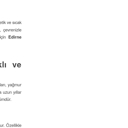
tik ve sıcak
 çevrenizle
 için
Edirne
lı ve
nları, yağmur
 uzun yıllar
ümdür.
r. Özellikle