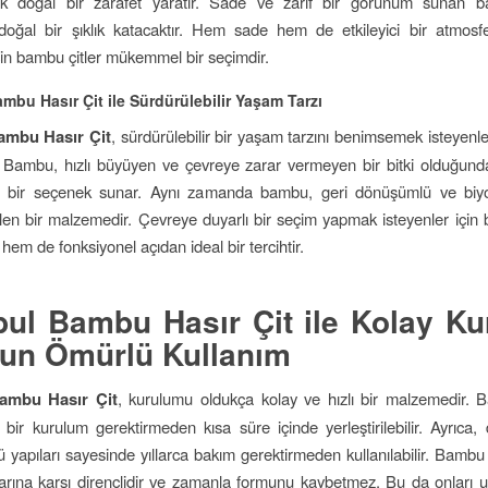
ek doğal bir zarafet yaratır. Sade ve zarif bir görünüm sunan ba
doğal bir şıklık katacaktır. Hem sade hem de etkileyici bir atmosf
için bambu çitler mükemmel bir seçimdir.
mbu Hasır Çit ile Sürdürülebilir Yaşam Tarzı
ambu Hasır Çit
, sürdürülebilir bir yaşam tarzını benimsemek isteyenle
ir. Bambu, hızlı büyüyen ve çevreye zarar vermeyen bir bitki olduğunda
 bir seçenek sunar. Aynı zamanda bambu, geri dönüşümlü ve biyol
len bir malzemedir. Çevreye duyarlı bir seçim yapmak isteyenler için 
hem de fonksiyonel açıdan ideal bir tercihtir.
bul Bambu Hasır Çit ile Kolay K
un Ömürlü Kullanım
Bambu Hasır Çit
, kurulumu oldukça kolay ve hızlı bir malzemedir. B
 bir kurulum gerektirmeden kısa süre içinde yerleştirilebilir. Ayrıca, 
yapıları sayesinde yıllarca bakım gerektirmeden kullanılabilir. Bambu çi
arına karşı dirençlidir ve zamanla formunu kaybetmez. Bu da onları