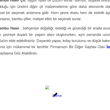
ambu Hasır Çit
duğu için üretimi diğer çit malzemelerine göre daha ekonomik olab
ost bir seçenek anlamına gelir. Hem çevre dostu hem de estetik aç
rsanız, bambu çitler, maliyet etkin bir seçenek sunar.
Bambu Hasır
, bahçenize doğallığı, estetiği ve güvenliği bir arada sun
e çevreye duyarlı bir yaşam alanı oluştururken, aynı zamanda uzu
 çözüm elde edebilirsiniz. Dayanıklı yapısı, kolay kurulumu ve düşük bak
çeniz için mükemmel bir tercihtir. Firmamızın Bir Diğer Sayfası Olan
İ
yfasına Göz Atabilirsin.