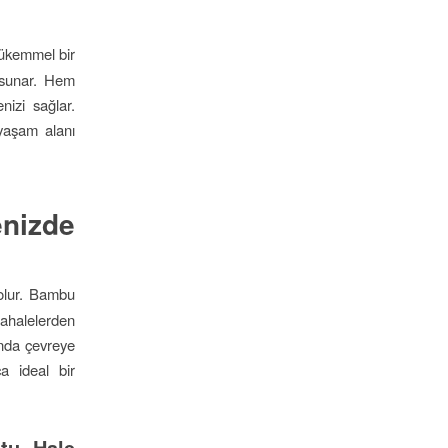
mükemmel bir
ü sunar. Hem
izi sağlar.
 yaşam alanı
nizde
 olur. Bambu
üdahalelerden
anda çevreye
a ideal bir
tu Hale