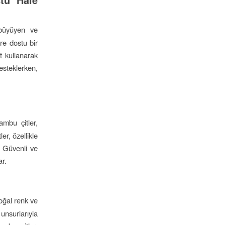
büyüyen ve
re dostu bir
t kullanarak
steklerken,
ambu çitler,
er, özellikle
. Güvenli ve
ar.
doğal renk ve
nsurlarıyla