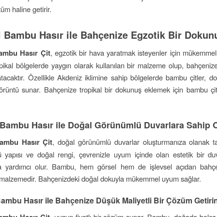
züm haline getirir.
l Bambu Hasır ile Bahçenize Egzotik Bir Dokun
ambu Hasır Çit
, egzotik bir hava yaratmak isteyenler için mükemmel bi
ikal bölgelerde yaygın olarak kullanılan bir malzeme olup, bahçenize
tacaktır. Özellikle Akdeniz iklimine sahip bölgelerde bambu çitler, 
görüntü sunar. Bahçenize tropikal bir dokunuş eklemek için bambu çitl
 Bambu Hasır ile Doğal Görünümlü Duvarlara Sahip 
Bambu Hasır Çit
, doğal görünümlü duvarlar oluşturmanıza olanak t
gü yapısı ve doğal rengi, çevrenizle uyum içinde olan estetik bir du
a yardımcı olur. Bambu, hem görsel hem de işlevsel açıdan bahç
 malzemedir. Bahçenizdeki doğal dokuyla mükemmel uyum sağlar.
Bambu Hasır ile Bahçenize Düşük Maliyetli Bir Çözüm Getiri
, uygun fiyatlı bir çözüm sunar. Bambu, doğada bolca