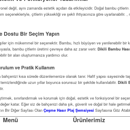
onel değil, aynı zamanda estetik açıdan da etkileyicidir. Doğal bambu çitleri
rım seçenekleriyle, çitlerin yüksekliği ve şekli ihtiyacınıza göre uyarlanabilir
re Dostu Bir Seçim Yapın
işiler için mükemmel bir seçenektir. Bambu, hızlı büyüyen ve yenilenebilir bir 
ıyasla, bambu çitlerin üretimi çevreye daha az zarar verir.
Dikili Bambu Has
lir bir alan oluşturmanıza yardımcı olur.
urulum ve Pratik Kullanım
 bahçenizi kısa sürede düzenlemenize olanak tanır. Hafif yapısı sayesinde taş
emizlendiğinde uzun yıllar boyunca sorunsuz bir şekilde kullanılabilir.
Dikili
ir.
ştirmek, sınırlandırmak ve korumak için doğal, estetik ve fonksiyonel bir seçene
a değer katar. Eğer siz de bahçenizi daha şık, güvenli ve doğal bir hale getirme
ızın Bir Diğer Sayfası Olan
Çeşme Hasır Plaj Şemsiyesi
Sayfasına Göz Atabil
Menü
Ürünlerimiz