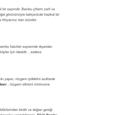
 bir seçimdir. Bambu çitlerin zarif ve
doğal görünümüyle bahçenizde tropikal bir
 ihtiyacınız olan üründür.
bambu hasırları sayesinde dışarıdan
işiler için idealdir. , sadece
ıkı yapısı, rüzgarın şiddetini azaltarak
Hasır
, rüzgarın etkisini minimuma
tkilerinden biridir ve doğası gereği
atmosfer yaratabilirsiniz.
Dikili Bambu