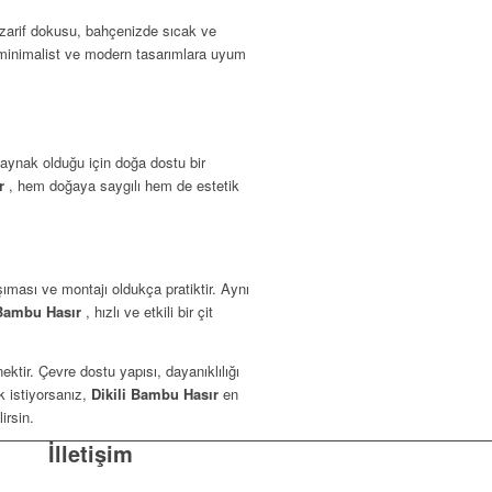
n zarif dokusu, bahçenizde sıcak ve
. , minimalist ve modern tasarımlara uyum
kaynak olduğu için doğa dostu bir
ır
, hem doğaya saygılı hem de estetik
ıması ve montajı oldukça pratiktir. Aynı
 Bambu Hasır
, hızlı ve etkili bir çit
ktir. Çevre dostu yapısı, dayanıklılığı
k istiyorsanız,
Dikili Bambu Hasır
en
irsin.
İlletişim