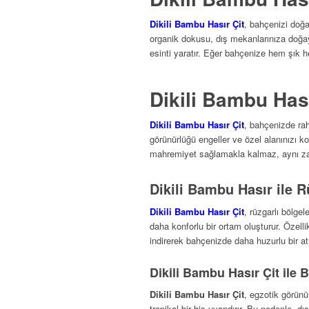
Dikili Bambu Hasır Çit
, bahçenizi doğa
organik dokusu, dış mekanlarınıza doğayl
esinti yaratır. Eğer bahçenize hem şık 
Dikili Bambu Hası
Dikili Bambu Hasır Çit
, bahçenizde ra
görünürlüğü engeller ve özel alanınızı ko
mahremiyet sağlamakla kalmaz, aynı za
Dikili Bambu Hasır ile 
Dikili Bambu Hasır Çit
, rüzgarlı bölgel
daha konforlu bir ortam oluşturur. Özell
indirerek bahçenizde daha huzurlu bir at
Dikili Bambu Hasır Çit ile 
Dikili Bambu Hasır Çit
, egzotik görünü
tropikal bir his uyandırır. Bu nedenle, 