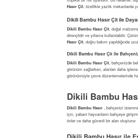
Hasır Çit
, özellikle yazlık mekanlarda y
Dikili Bambu Hasır Çit ile Day
Dikili Bambu Hasır Çit
, doğal malzeme
dirençlidir ve yıllarca kullanılabilir. Ç
Hasır Çit
, doğru bakım yapıldığında uzu
Dikili Bambu Hasır Çit ile Bahçeni
Dikili Bambu Hasır Çit
, bahçenizde beli
görünüm sağlarken, alanları daha işlevse
görünümüyle çevre düzenlemelerinde har
Dikili Bambu Has
Dikili Bambu Hasır
, bahçenizi istenm
için, yabani hayvanların bahçeye girişin
önler ve daha güvenli bir alan oluşturur.
Dikili Bambu Hasır ile E