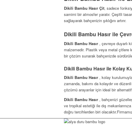
Dikili Bambu Hasır Çit
, sadece fonksiy
samimi bir atmosfer yaratır. Çeşitli tasa
sağlayarak bahçenizin şıklığını artırır.
Dikili Bambu Hasır ile Çev
Dikili Bambu Hasır
, çevreye duyarlı k
malzemedir. Plastik veya metal çitlere k
bir çözüm sunarak bahçenizde sürdürülebi
Dikili Bambu Hasır ile Kolay K
Dikili Bambu Hasır
, kolay kurulumuyla
zamanda, bakımı da kolaydır ve düzenli t
çözümü arayanlar için ideal bir alternatift
Dikili Bambu Hasır
, bahçenizi güzelle
ve tropikal estetiği ile dış mekanlarınız
doğru tercihlerden biri olacaktır.Firmam