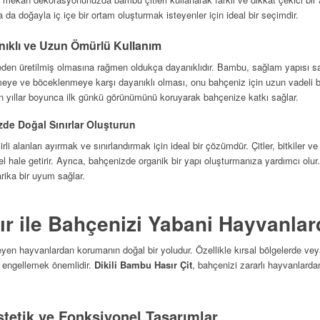
a da doğayla iç içe bir ortam oluşturmak isteyenler için ideal bir seçimdir.
anıklı ve Uzun Ömürlü Kullanım
den üretilmiş olmasına rağmen oldukça dayanıklıdır. Bambu, sağlam yapısı sa
ürümeye ve böceklenmeye karşı dayanıklı olması, onu bahçeniz için uzun vadeli bir
n yıllar boyunca ilk günkü görünümünü koruyarak bahçenize katkı sağlar.
zde Doğal Sınırlar Oluşturun
rli alanları ayırmak ve sınırlandırmak için ideal bir çözümdür. Çitler, bitkiler ve
l hale getirir. Ayrıca, bahçenizde organik bir yapı oluşturmanıza yardımcı olur
ika bir uyum sağlar.
ır ile Bahçenizi Yabani Hayvanla
eyen hayvanlardan korumanın doğal bir yoludur. Özellikle kırsal bölgelerde 
i engellemek önemlidir.
Dikili Bambu Hasır Çit
, bahçenizi zararlı hayvanlarda
stetik ve Fonksiyonel Tasarımlar