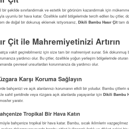
l bir şekilde sınırlandırmak ve estetik bir görünüm kazandırmak için mükemmel
a uyumlu bir hava katar. Özellikle sahil bölgelerinde tercih edilen bu çitler, 
hem de doğal bir dokunuş eklemek istiyorsanız,
Dikili Bambu Hasır Çit
tam da
r Çit ile Mahremiyetinizi Artırın
hatça vakit geçirebilmeniz için size tam bir mahremiyet sunar. Sık dokunmuş 
rumanıza yardımcı olur. Bu çitler, özellikle yoğun yerleşim bölgelerinde oturan k
manda çevresel unsurlardan korunmanıza da yardımcı olur.
Rüzgara Karşı Koruma Sağlayın
erde bahçenizi ve açık alanlarınızı korumanın etkili bir yoludur. Bambu çitlerin s
ikle sahil şeridinde veya rüzgara açık alanlarda yaşayanlar için
Dikili Bambu 
mosfer yaratır.
Bahçenize Tropikal Bir Hava Katın
müyle bahçenize tropikal bir hava katar. Bambu, sıcak iklimlerin vazgeçilmez bi
dış mekan dekorasyonunuzda bambu çitleri kullanarak farklı ve dikkat çekici bir 