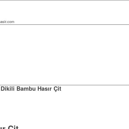
asir.com
:
Dikili Bambu Hasır Çit
r Çit